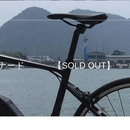
ード 【SOLD OUT】
Home
/