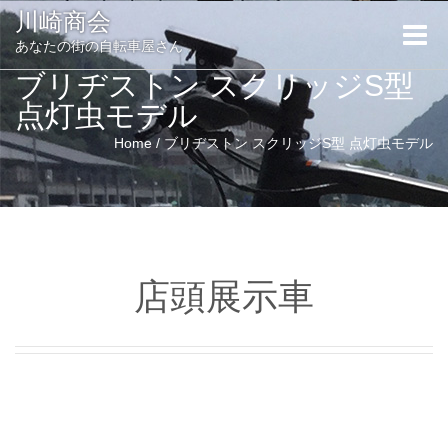
川崎商会
Toggle
あなたの街の自転車屋さん
naviga
ブリヂストン スクリッジS型
点灯虫モデル
Home
/
ブリヂストン スクリッジS型 点灯虫モデル
店頭展示車